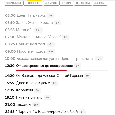
СЕРИАЛЫ
НОВОСТИ
ДРУГОЕ
СПОРТ
ФИЛЬМЫ
ДЕТЯМ
05:00
День Патриарха
0+
05:10
Завет. Жизнь Христа
6+
05:55
Метанойя
12+
07:00
Мультфильмы на "Спасе"
0+
08:25
Святые целители
0+
09:00
Простые чудеса
12+
10:00
Божественная литургия. Прямая трансляция
0+
12:30
От воскресенья до воскресения
6+
14:20
От Ваалама до Аляски: Святой Герман
0+
15:55
Двое в новом доме
0+
17:35
Карантин
0+
19:10
Путь к причалу
6+
21:00
Бесогон
18+
22:15
"Парсуна" с Владимиром Легойдой
6+