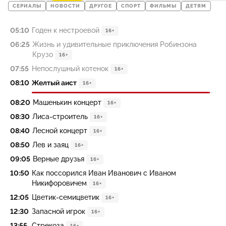
СЕРИАЛЫ
НОВОСТИ
ДРУГОЕ
СПОРТ
ФИЛЬМЫ
ДЕТЯМ
05:10
Годен к нестроевой
16+
06:25
Жизнь и удивительные приключения Робинзона
Крузо
16+
07:55
Непослушный котенок
16+
08:10
Желтый аист
16+
08:20
Машенькин концерт
16+
08:30
Лиса-строитель
16+
08:40
Лесной концерт
16+
08:50
Лев и заяц
16+
09:05
Верные друзья
16+
10:50
Как поссорился Иван Иванович с Иваном
Никифоровичем
16+
12:05
Цветик-cемицвeтик
16+
12:30
Запасной игрок
16+
13:55
Стрекоза
16+