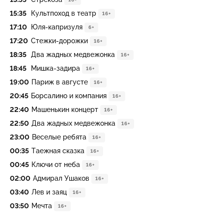
15:35
Культпоход в театр
16+
17:10
Юля-капризуля
6+
17:20
Стежки-дорожки
16+
18:35
Два жадных медвежонка
16+
18:45
Мишка-задира
16+
19:00
Париж в августе
16+
20:45
Борсалино и компания
16+
22:40
Машенькин концерт
16+
22:50
Два жадных медвежонка
16+
23:00
Веселые ребята
16+
00:35
Таежная сказка
16+
00:45
Ключи от неба
16+
02:00
Адмирал Ушаков
16+
03:40
Лев и заяц
16+
03:50
Мечта
16+