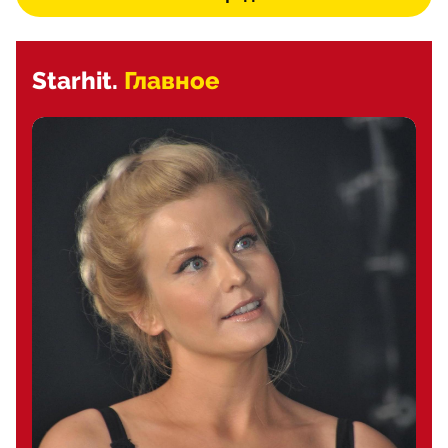
Starhit.
Главное