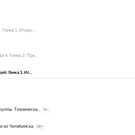
онка 1. Игора ...
4. Гонка 2. Пря...
. Гонка 1. Иг...
уппы. Техническа...
6+
ия из Челябинска
16+