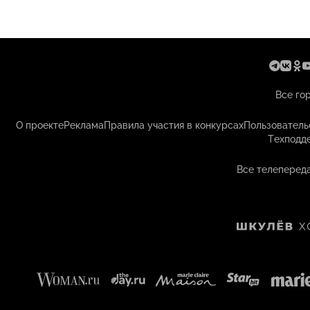
Все го
О проекте
Реклама
Правила участия в конкурсах
Пользователь
Техподд
Все телепереда