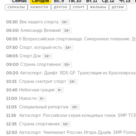
Сейчас
Сегодня
Вс, 9
Пн, 10
Вт, 11
Ср, 12
Чт, 13
СЕРИАЛЫ
НОВОСТИ
ДРУГОЕ
СПОРТ
ФИЛЬМЫ
ДЕТЯМ
05:30
Век нашего спорта
12+
06:00
Александр Великий
12+
06:55
II Всероссийская спартакиада. Синхронное плавание. Ду
07:50
Спорт, который есть
12+
08:05
Спорт.Док
12+
09:00
Страна спортивная
12+
09:20
Автоспорт. Дрифт. RDS GP. Трансляция из Красноярска
10:15
Страна смотрит спорт
12+
10:40
Небесная грация
6+
11:00
Новости
0+
11:05
Специальный репортаж
12+
11:35
Автоспорт. Российская серия кольцевых гонок. SMP TCR. Г
12:35
Страна спортивная
12+
12:50
Автоспорт. Чемпионат России. Игора Драйв. SMP Formula 