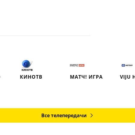
0
КИНОТВ
МАТЧ! ИГРА
VIJU 
Все телепередачи