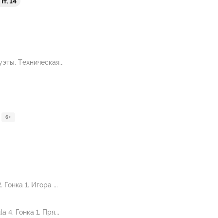
Пт, 14
эты. Техническая...
6+
онка 1. Игора ...
4. Гонка 1. Пря...