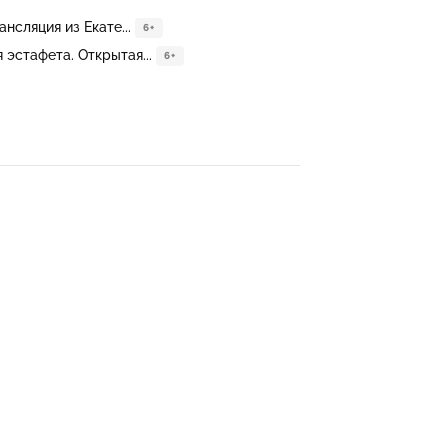
нсляция из Екате...
6+
эстафета. Открытая...
6+