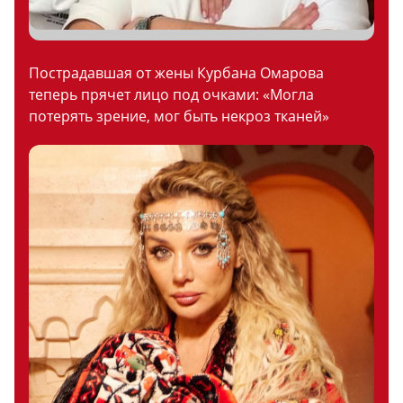
Пострадавшая от жены Курбана Омарова
теперь прячет лицо под очками: «Могла
потерять зрение, мог быть некроз тканей»