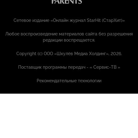
Сетевое издание «Онлайн журнал StarHit (СтарХит)»
Любое воспроизведение материалов сайта без разрешения
редакции воспрещается.
Copyright (с) ООО «Шкулёв Медиа Холдинг», 2026.
Поставщик программы передач - «
Сервис-ТВ
»
Рекомендательные технологии