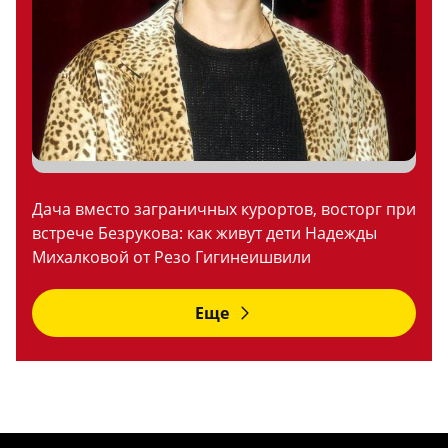
Дача вместо заграничных курортов, восторг при
встрече Безрукова: как живут дети Надежды
Михалковой от Резо Гигинеишвили
Еще