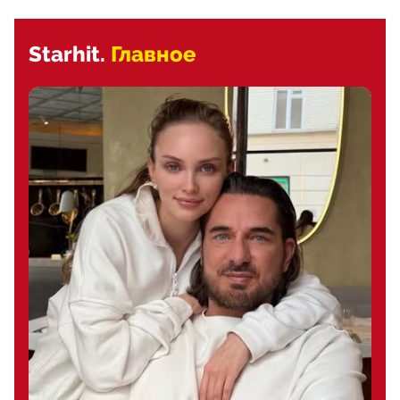
Starhit.
Главное