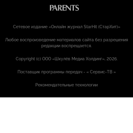
Сетевое издание «Онлайн журнал StarHit (СтарХит)»
Любое воспроизведение материалов сайта без разрешения
редакции воспрещается.
Copyright (с) ООО «Шкулёв Медиа Холдинг», 2026.
Поставщик программы передач - «
Сервис-ТВ
»
Рекомендательные технологии