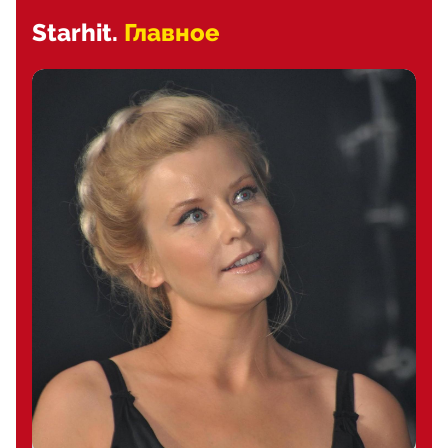
Starhit.
Главное