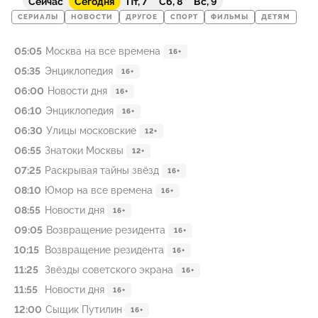
Сейчас
Сегодня
Пт, 7
Сб, 8
Вс, 9
СЕРИАЛЫ
НОВОСТИ
ДРУГОЕ
СПОРТ
ФИЛЬМЫ
ДЕТЯМ
05:05
Москва на все времена
16+
05:35
Энциклопедия
16+
06:00
Новости дня
16+
06:10
Энциклопедия
16+
06:30
Улицы московские
12+
06:55
Знатоки Москвы
12+
07:25
Раскрывая тайны звёзд
16+
08:10
Юмор на все времена
16+
08:55
Новости дня
16+
09:05
Возвращение резидента
16+
10:15
Возвращение резидента
16+
11:25
Звёзды советского экрана
16+
11:55
Новости дня
16+
12:00
Сыщик Путилин
16+