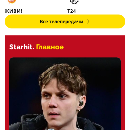
ЖИВИ!
Т24
Все телепередачи
Starhit.
Главное