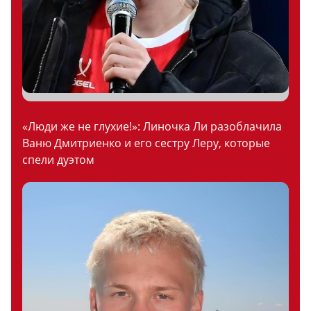
«Люди же не глухие!»: Линочка Ли разоблачила
Ваню Дмитриенко и его сестру Леру, которые
спели дуэтом