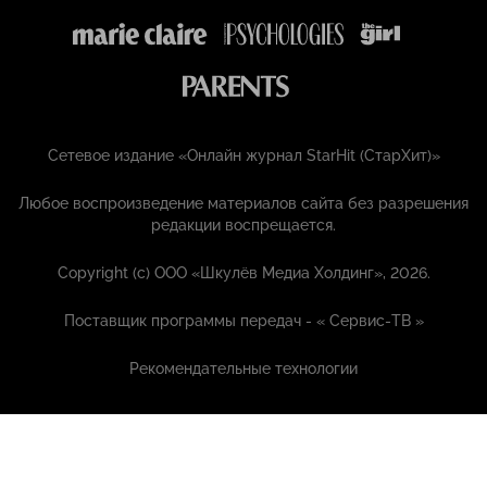
Сетевое издание «Онлайн журнал StarHit (СтарХит)»
Любое воспроизведение материалов сайта без разрешения
редакции воспрещается.
Copyright (с) ООО «Шкулёв Медиа Холдинг», 2026.
Поставщик программы передач - «
Сервис-ТВ
»
Рекомендательные технологии