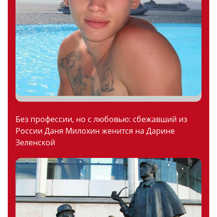
Без профессии, но с любовью: сбежавший из
России Даня Милохин женится на Дарине
Зеленской