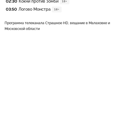
02:30
Кокни против зомби
18+
03:50
Логово Монстра
18+
Программа телеканала Страшное HD, вещание в Малаховке и
Московской области