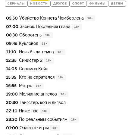
СЕРИАЛЫ
НОВОСТИ
ДРУГОЕ
СПОРТ
ФИЛЬМЫ
ДЕТЯМ
05:50
Убийство Кеннета Чемберлена
18+
07:00
Звонок. Последняя глава
18+
08:30
Оборотень
18+
09:45
Кукловод
18+
11:10
Ночь была темна
18+
12:35
Синистер 2
18+
14:05
Соломон Кейн
15:35
Кто не спрятался
18+
16:55
Метро
18+
19:00
Молчание ангелов
18+
20:30
Гангстер, коп и дьявол
22:10
Ниже нас
18+
23:30
По реальным событиям
18+
01:00
Опасные игры
18+