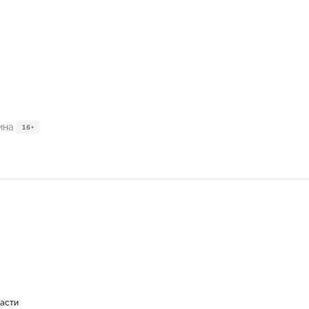
ина
16+
ласти