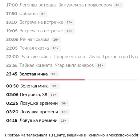
17:00
Легенды эстрады. Замужем за продюсером
16+
17:50
События
6+
18:10
Встреча на встречке
16+
19:05
Встреча на встречке
16+
20:05
Речная сказка
16+
21:05
Речная сказка
16+
22:00
Русские тайны. Пророчества от Ивана Грозного до Пут
22:55
Тайная комната. Угар миллионеров
16+
23:45
Золотая мина
12+
00:50
Золотая мина
12+
02:05
Петровка, 38
16+
02:25
Ловушка времени
16+
03:20
Ловушка времени
16+
04:15
Ловушка времени
16+
Программа телеканала ТВ Центр, вещание в Томилино и Московской об