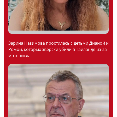
Зарина Назимова простилась с детьми Дианой и
Ромой, которых зверски убили в Таиланде из-за
мотоцикла