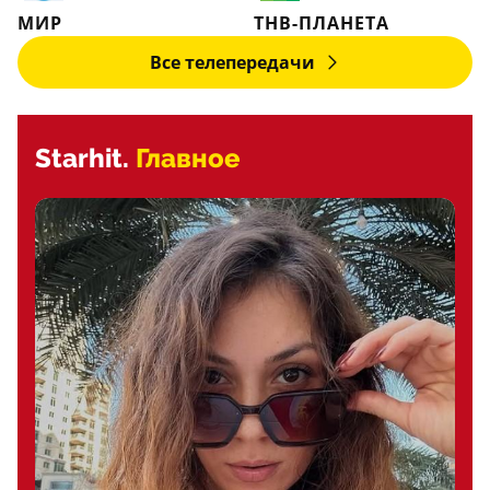
МИР
ТНВ-ПЛАНЕТА
Все телепередачи
Starhit.
Главное