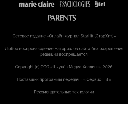
Сетевое издание «Онлайн журнал StarHit (СтарХит)»
Любое воспроизведение материалов сайта без разрешения
редакции воспрещается.
Copyright (с) ООО «Шкулёв Медиа Холдинг», 2026.
Поставщик программы передач - «
Сервис-ТВ
»
Рекомендательные технологии