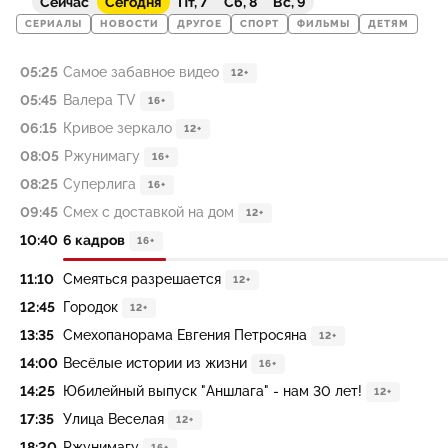
Сейчас
Сегодня
Пт, 7
Сб, 8
Вс, 9
СЕРИАЛЫ
НОВОСТИ
ДРУГОЕ
СПОРТ
ФИЛЬМЫ
ДЕТЯМ
05:25
Самое забавное видео
12+
05:45
Валера TV
16+
06:15
Кривое зеркало
12+
08:05
Ржунимагу
16+
08:25
Суперлига
16+
09:45
Смех с доставкой на дом
12+
10:40
6 кадров
16+
11:10
Смеяться разрешается
12+
12:45
Городок
12+
13:35
Смехопанорама Евгения Петросяна
12+
14:00
Весёлые истории из жизни
16+
14:25
Юбилейный выпуск "Аншлага" - нам 30 лет!
12+
17:35
Улица Веселая
12+
18:20
Ржунимагу
16+