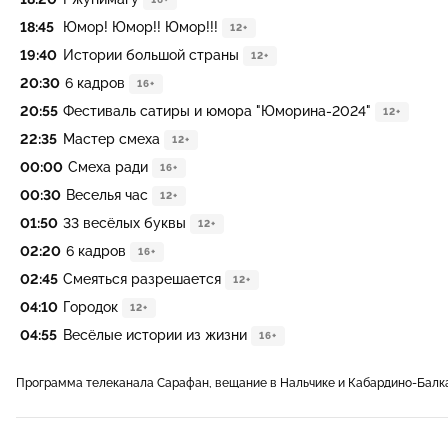
18:45
Юмор! Юмор!! Юмор!!!
12+
19:40
Истории большой страны
12+
20:30
6 кадров
16+
20:55
Фестиваль сатиры и юмора "Юморина-2024"
12+
22:35
Мастер смеха
12+
00:00
Смеха ради
16+
00:30
Веселья час
12+
01:50
33 весёлых буквы
12+
02:20
6 кадров
16+
02:45
Смеяться разрешается
12+
04:10
Городок
12+
04:55
Весёлые истории из жизни
16+
Программа телеканала Сарафан, вещание в Нальчике и Кабардино-Балк