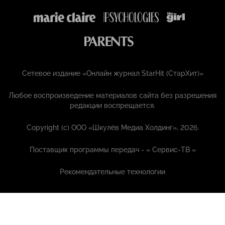
Сетевое издание «Онлайн журнал StarHit (СтарХит)»
Любое воспроизведение материалов сайта без разрешения
редакции воспрещается.
Copyright (с) ООО «Шкулёв Медиа Холдинг», 2026.
Поставщик программы передач - «
Сервис-ТВ
»
Рекомендательные технологии