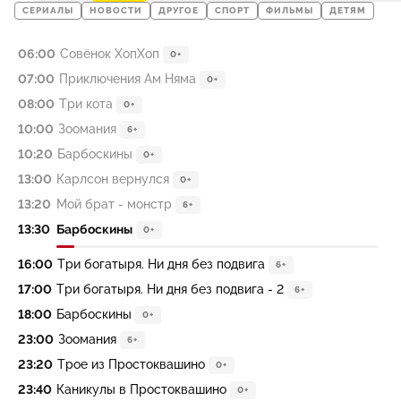
СЕРИАЛЫ
НОВОСТИ
ДРУГОЕ
СПОРТ
ФИЛЬМЫ
ДЕТЯМ
06:00
Совёнок ХопХоп
0+
07:00
Приключения Ам Няма
0+
08:00
Три кота
0+
10:00
Зоомания
6+
10:20
Барбоскины
0+
13:00
Карлсон вернулся
0+
13:20
Мой брат - монстр
6+
13:30
Барбоскины
0+
16:00
Три богатыря. Ни дня без подвига
6+
17:00
Три богатыря. Ни дня без подвига - 2
6+
18:00
Барбоскины
0+
23:00
Зоомания
6+
23:20
Трое из Простоквашино
0+
23:40
Каникулы в Простоквашино
0+