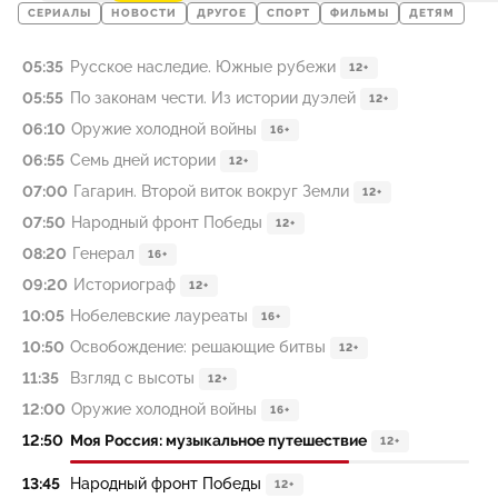
СЕРИАЛЫ
НОВОСТИ
ДРУГОЕ
СПОРТ
ФИЛЬМЫ
ДЕТЯМ
05:35
Русское наследие. Южные рубежи
12+
05:55
По законам чести. Из истории дуэлей
12+
06:10
Оружие холодной войны
16+
06:55
Семь дней истории
12+
07:00
Гагарин. Второй виток вокруг Земли
12+
07:50
Народный фронт Победы
12+
08:20
Генерал
16+
09:20
Историограф
12+
10:05
Нобелевские лауреаты
16+
10:50
Освобождение: решающие битвы
12+
11:35
Взгляд с высоты
12+
12:00
Оружие холодной войны
16+
12:50
Моя Россия: музыкальное путешествие
12+
13:45
Народный фронт Победы
12+