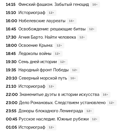
14:15
Финский фашизм. Забытый геноцид
16+
15:10
Историограф
12+
16:00
Нобелевские лауреаты
16+
16:45
Освобождение: решающие битвы
12+
17:30
Агния Барто. Найти человека
12+
18:00
Освоение Крыма:
12+
18:45
Ледоколы войны
12+
19:30
Семь дней истории
12+
19:35
Народный фронт Победы
12+
20:10
Северный морской путь
16+
21:10
Историограф
12+
22:00
Знаменитые дуэты в истории искусства
16+
23:00
Дело Романовых. Следствием установлено
12+
23:55
Доноры блокадного Ленинграда
12+
00:45
Русское наследие. Южные рубежи
12+
01:05
Историограф
12+