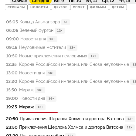
Сейчас
Сегодня
Вс, 9
Пн, 10
Вт, 11
Ср, 12
Чт, 13
СЕРИАЛЫ
НОВОСТИ
ДРУГОЕ
СПОРТ
ФИЛЬМЫ
ДЕТЯМ
05:05
Кольца Альманзора
6+
06:05
Зеленый фургон
12+
09:00
Новости дня
16+
09:15
Неуловимые мстители
12+
10:50
Новые приключения неуловимых
12+
12:35
Корона Российской империи, или Снова неуловимые
1
13:00
Новости дня
16+
13:20
Корона Российской империи, или Снова неуловимые
1
15:50
Мираж
16+
19:00
Новости дня
16+
19:25
Мираж
16+
20:50
Приключения Шерлока Холмса и доктора Ватсона
12+
23:50
Приключения Шерлока Холмса и доктора Ватсона
12+
03:20
Под каменным небом
12+