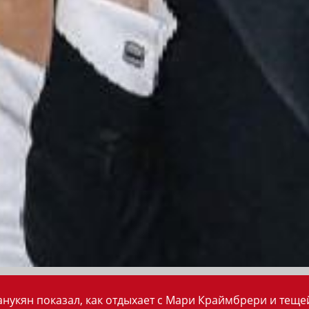
анукян показал, как отдыхает с Мари Краймбрери и теще