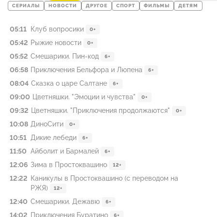
СЕРИАЛЫ
НОВОСТИ
ДРУГОЕ
СПОРТ
ФИЛЬМЫ
ДЕТЯМ
05:11
Клуб вопросики
0+
05:42
Рыжие новости
0+
05:52
Смешарики. Пин-код
6+
06:58
Приключения Бельфора и Люпена
6+
08:04
Сказка о царе Салтане
6+
09:00
Цветняшки. "Эмоции и чувства"
0+
09:32
Цветняшки. "Приключения продолжаются"
0+
10:08
ДиноСити
0+
10:51
Дикие лебеди
6+
11:50
Айболит и Бармалей
6+
12:06
Зима в Простоквашино
12+
12:22
Каникулы в Простоквашино (с переводом на
РЖЯ)
12+
12:40
Смешарики. Дежавю
6+
14:02
Приключения Буратино
6+