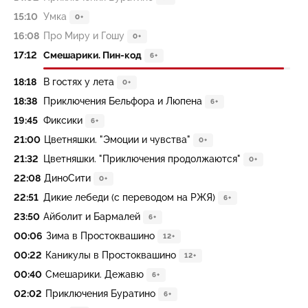
15:10
Умка
0+
16:08
Про Миру и Гошу
0+
17:12
Смешарики. Пин-код
6+
18:18
В гостях у лета
0+
18:38
Приключения Бельфора и Люпена
6+
19:45
Фиксики
6+
21:00
Цветняшки. "Эмоции и чувства"
0+
21:32
Цветняшки. "Приключения продолжаются"
0+
22:08
ДиноСити
0+
22:51
Дикие лебеди (с переводом на РЖЯ)
6+
23:50
Айболит и Бармалей
6+
00:06
Зима в Простоквашино
12+
00:22
Каникулы в Простоквашино
12+
00:40
Смешарики. Дежавю
6+
02:02
Приключения Буратино
6+