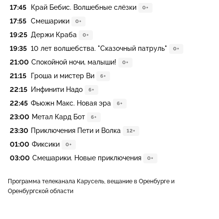
17:45
Край Бебис. Волшебные слёзки
0+
17:55
Смешарики
0+
19:25
Держи Краба
0+
19:35
10 лет волшебства. "Сказочный патруль"
0+
21:00
Спокойной ночи, малыши!
0+
21:15
Гроша и мистер Ви
6+
22:15
Инфинити Надо
6+
22:45
Фьюжн Макс. Новая эра
6+
23:00
Метал Кард Бот
6+
23:30
Приключения Пети и Волка
12+
01:00
Фиксики
0+
03:00
Смешарики. Новые приключения
0+
Программа телеканала Карусель, вещание в Оренбурге и
Оренбургской области