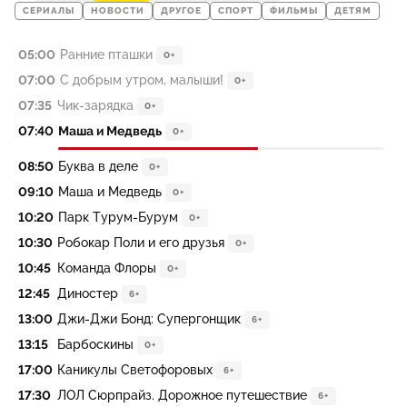
СЕРИАЛЫ
НОВОСТИ
ДРУГОЕ
СПОРТ
ФИЛЬМЫ
ДЕТЯМ
05:00
Ранние пташки
0+
07:00
С добрым утром, малыши!
0+
07:35
Чик-зарядка
0+
07:40
Маша и Медведь
0+
08:50
Буква в деле
0+
09:10
Маша и Медведь
0+
10:20
Парк Турум-Бурум
0+
10:30
Робокар Поли и его друзья
0+
10:45
Команда Флоры
0+
12:45
Диностер
6+
13:00
Джи-Джи Бонд: Супергонщик
6+
13:15
Барбоскины
0+
17:00
Каникулы Светофоровых
6+
17:30
ЛОЛ Сюрпрайз. Дорожное путешествие
6+