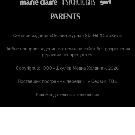
Сетевое издание «Онлайн журнал StarHit (СтарХит)»
Любое воспроизведение материалов сайта без разрешения
редакции воспрещается.
Copyright (с) ООО «Шкулёв Медиа Холдинг», 2026.
Поставщик программы передач - «
Сервис-ТВ
»
Рекомендательные технологии