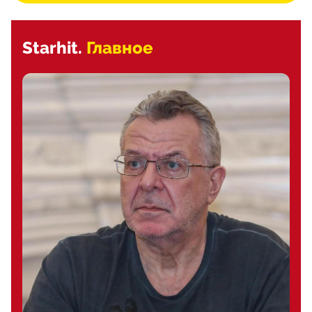
Starhit.
Главное