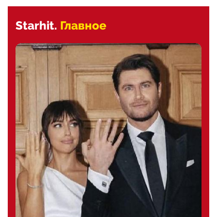
Starhit.
Главное