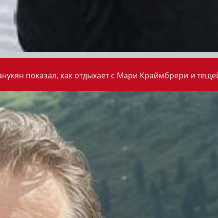
анукян показал, как отдыхает с Мари Краймбрери и теще