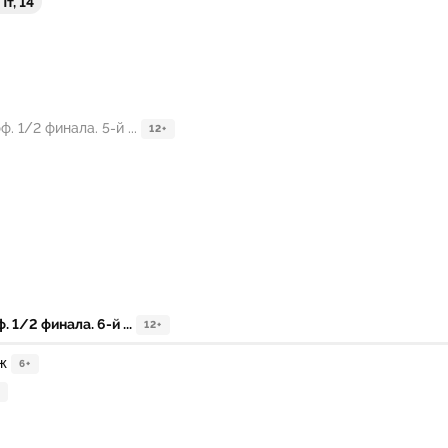
Пт, 14
1/2 финала. 5-й ...
12+
1/2 финала. 6-й ...
12+
ж
6+