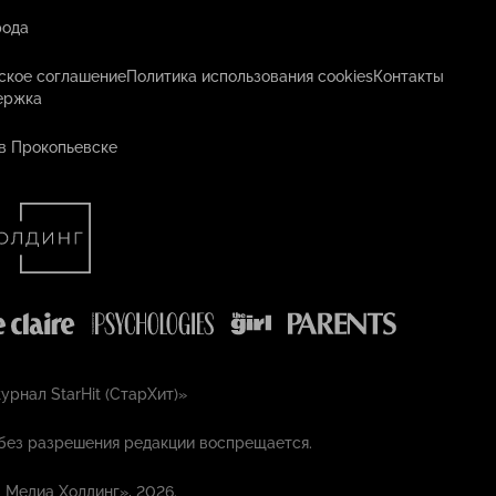
рода
ское соглашение
Политика использования cookies
Контакты
ержка
в Прокопьевске
рнал StarHit (СтарХит)»
без разрешения редакции воспрещается.
 Медиа Холдинг», 2026.