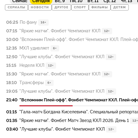
Сейчас
Сегодня
Вс, 9
Пн, 10
Вт, 11
Ср, 12
Чт, 13
СЕРИАЛЫ
НОВОСТИ
ДРУГОЕ
СПОРТ
ФИЛЬМЫ
ДЕТЯМ
06:25
По фану
16+
07:15
"Яркие матчи". Фонбет Чемпионат КХЛ
12+
10:00
"Вспомним Плей-офф". Фонбет Чемпионат КХЛ. Плей-офф. 
12:35
МХЛ удивляет
6+
12:50
"Лучшие клубы". Фонбет Чемпионат КХЛ
12+
15:15
Неделя КХЛ
12+
15:30
"Яркие матчи". Фонбет Чемпионат КХЛ
12+
18:10
Трансферы
6+
19:05
"Лучшие клубы". Фонбет Чемпионат КХЛ
12+
21:40
"Вспомним Плей-офф". Фонбет Чемпионат КХЛ. Плей-офф. 
01:15
"Гала-матч Богдана Киселевича". Специальный репорта
01:35
"Яркие матчи". Фонбет Матч Звезд КХЛ 2026. День 1
12+
03:40
"Лучшие клубы". Фонбет Чемпионат КХЛ
12+