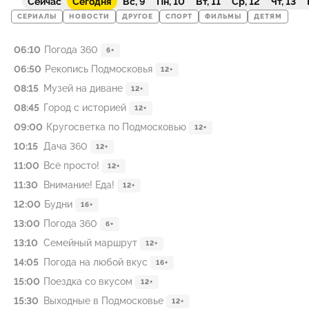
Сейчас
Сегодня
Вс, 9
Пн, 10
Вт, 11
Ср, 12
Чт, 13
СЕРИАЛЫ
НОВОСТИ
ДРУГОЕ
СПОРТ
ФИЛЬМЫ
ДЕТЯМ
06:10
Погода 360
6+
06:50
Рекопись Подмосковья
12+
08:15
Музей на диване
12+
08:45
Город с историей
12+
09:00
Кругосветка по Подмосковью
12+
10:15
Дача 360
12+
11:00
Всё просто!
12+
11:30
Внимание! Еда!
12+
12:00
Будни
16+
13:00
Погода 360
6+
13:10
Семейный маршрут
12+
14:05
Погода на любой вкус
16+
15:00
Поездка со вкусом
12+
15:30
Выходные в Подмосковье
12+