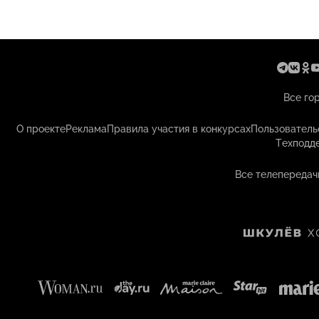
Все го
О проекте
Реклама
Правила участия в конкурсах
Пользователь
Техподд
Все телепередач