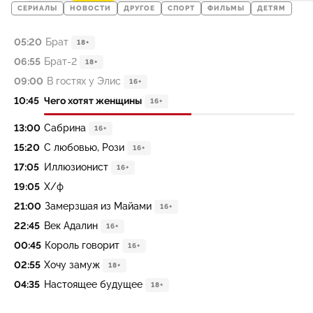
СЕРИАЛЫ
НОВОСТИ
ДРУГОЕ
СПОРТ
ФИЛЬМЫ
ДЕТЯМ
05:20
Брат
18+
06:55
Брат-2
18+
09:00
В гостях у Элис
16+
10:45
Чего хотят женщины
16+
13:00
Сабрина
16+
15:20
С любовью, Рози
16+
17:05
Иллюзионист
16+
19:05
Х/ф
21:00
Замерзшая из Майами
16+
22:45
Век Адалин
16+
00:45
Король говорит
16+
02:55
Хочу замуж
18+
04:35
Настоящее будущее
18+