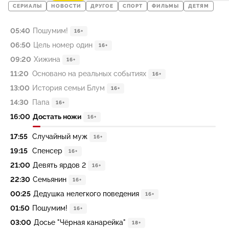
СЕРИАЛЫ
НОВОСТИ
ДРУГОЕ
СПОРТ
ФИЛЬМЫ
ДЕТЯМ
05:40
Пошумим!
16+
06:50
Цель номер один
16+
09:20
Хижина
16+
11:20
Основано на реальных событиях
16+
13:00
История семьи Блум
16+
14:30
Папа
16+
16:00
Достать ножи
16+
17:55
Случайный муж
16+
19:15
Спенсер
16+
21:00
Девять ярдов 2
16+
22:30
Сeмьянин
16+
00:25
Дедушка нелегкого поведения
16+
01:50
Пошумим!
16+
03:00
Досье "Чёрная канарейка"
18+