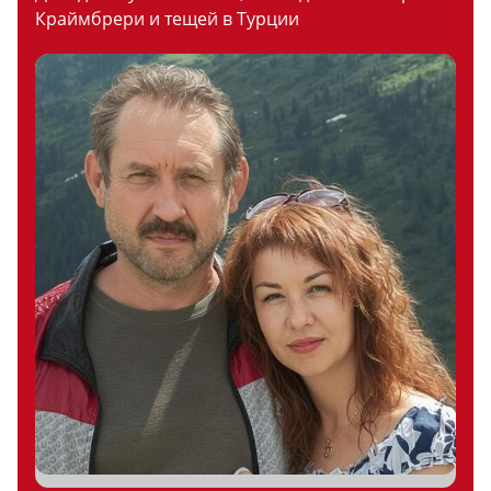
Краймбрери и тещей в Турции