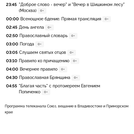
23:45
"Доброе слово - вечер" и "Вечер в Шишкином лесу"
(Москва)
0+
00:00
Всенощное бдение. Прямая трансляция
0+
02:45
День ангела
0+
02:50
Православный словарь
0+
03:00
Погода
0+
03:05
Слушаем святых отцов
0+
03:10
Правило ко причащению
0+
04:00
Вечернее правило
0+
04:30
Православная Брянщина
0+
04:55
"Благая часть" с протоиереем Евгением
Попиченко
0+
Программа телеканала Союз, вещание в Владивостоке и Приморском
крае