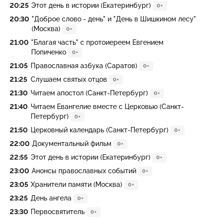
20:25
Этот день в истории (Екатеринбург)
0+
20:30
"Доброе слово - день" и "День в Шишкином лесу"
(Москва)
0+
21:00
"Благая часть" с протоиереем Евгением
Попиченко
0+
21:05
Православная азбука (Саратов)
0+
21:25
Слушаем святых отцов
0+
21:30
Читаем апостол (Санкт-Петербург)
0+
21:40
Читаем Евангелие вместе с Церковью (Санкт-
Петербург)
0+
21:50
Церковный календарь (Санкт-Петербург)
0+
22:00
Документальный фильм
0+
22:55
Этот день в истории (Екатеринбург)
0+
23:00
Анонсы православных событий
0+
23:05
Хранители памяти (Москва)
0+
23:25
День ангела
0+
23:30
Первосвятитель
0+