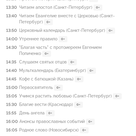
13:30
Читаем апостол (Санкт-Петербург)
0+
13:40
Читаем Евангелие вместе с Церковью (Санкт-
Петербург)
0+
13:50
Церковный календарь (Санкт-Петербург)
0+
14:00
Утреннее правило
0+
14:30
"Благая часть" с протоиереем Евгением
Попиченко
0+
14:35
Слушаем святых отцов
0+
14:40
Мульткалендарь (Екатеринбург)
0+
14:45
Кофе с батюшкой (Казань)
0+
15:00
Первосвятитель
0+
15:05
Учимся растить любовью (Санкт-Петербург)
0+
15:30
Благие вести (Краснодар)
0+
15:55
День ангела
0+
16:00
Анонсы православных событий
0+
16:05
Родное слово (Новосибирск)
0+