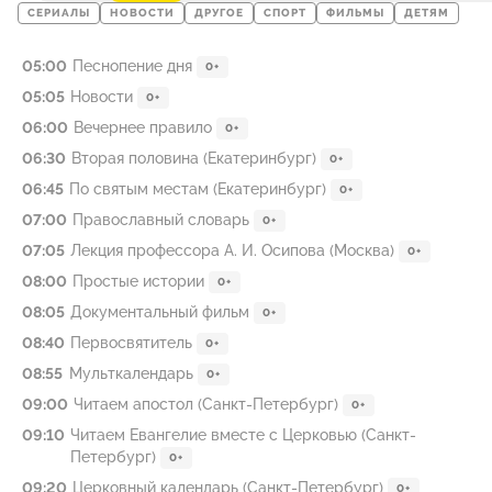
СЕРИАЛЫ
НОВОСТИ
ДРУГОЕ
СПОРТ
ФИЛЬМЫ
ДЕТЯМ
05:00
Песнопение дня
0+
05:05
Новости
0+
06:00
Вечернее правило
0+
06:30
Вторая половина (Екатеринбург)
0+
06:45
По святым местам (Екатеринбург)
0+
07:00
Православный словарь
0+
07:05
Лекция профессора А. И. Осипова (Москва)
0+
08:00
Простые истории
0+
08:05
Документальный фильм
0+
08:40
Первосвятитель
0+
08:55
Мульткалендарь
0+
09:00
Читаем апостол (Санкт-Петербург)
0+
09:10
Читаем Евангелие вместе с Церковью (Санкт-
Петербург)
0+
09:20
Церковный календарь (Санкт-Петербург)
0+