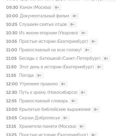
09:30
Канон (Москва)
0+
10:00
Документальный фильм
0+
10:25
Слушаем святых отцов
0+
10:30
Из жизни епархии (Уварово)
0+
10:55
Простые истории (Екатеринбург)
0+
11:00
Православный на всю голову!
0+
11:05
Беседы с батюшкой (Санкт-Петербург)
0+
11:50
Этот день в истории (Екатеринбург)
0+
11:55
Погода
0+
12:00
Утреннее правило
0+
12:30
Путь к храму (Новосибирск)
0+
12:55
Православный словарь
0+
13:00
Крылатые библейские выражения
0+
13:05
Сказки Добролесья
0+
13:15
Хранители памяти (Москва)
0+
13:25
Простые истории (Екатеринбург)
0+