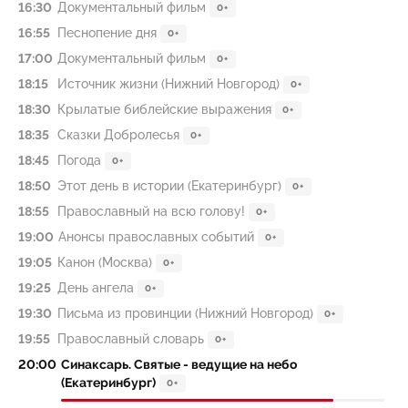
16:30
Документальный фильм
0+
16:55
Песнопение дня
0+
17:00
Документальный фильм
0+
18:15
Источник жизни (Нижний Новгород)
0+
18:30
Крылатые библейские выражения
0+
18:35
Сказки Добролесья
0+
18:45
Погода
0+
18:50
Этот день в истории (Екатеринбург)
0+
18:55
Православный на всю голову!
0+
19:00
Анонсы православных событий
0+
19:05
Канон (Москва)
0+
19:25
День ангела
0+
19:30
Письма из провинции (Нижний Новгород)
0+
19:55
Православный словарь
0+
20:00
Синаксарь. Святые - ведущие на небо
(Екатеринбург)
0+