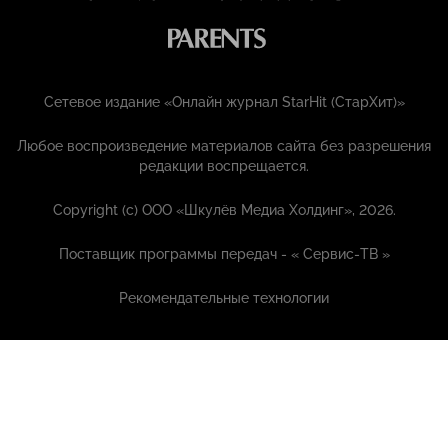
Сетевое издание «Онлайн журнал StarHit (СтарХит)»
Любое воспроизведение материалов сайта без разрешения
редакции воспрещается.
Copyright (с) ООО «Шкулёв Медиа Холдинг», 2026.
Поставщик программы передач - «
Сервис-ТВ
»
Рекомендательные технологии