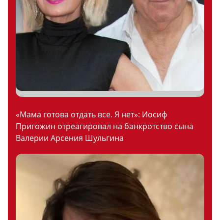
«Мама готова отдать все. Я нет»: Иосиф
Пригожин отреагировал на банкротство сына
Валерии Арсения Шульгина