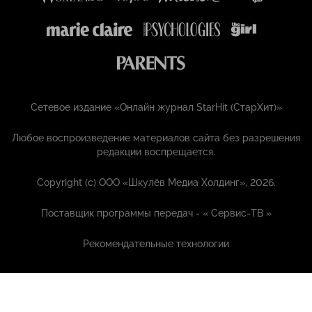
Сетевое издание «Онлайн журнал StarHit (СтарХит)»
Любое воспроизведение материалов сайта без разрешения
редакции воспрещается.
Copyright (с) ООО «Шкулёв Медиа Холдинг», 2026.
Поставщик программы передач - «
Сервис-ТВ
»
Рекомендательные технологии