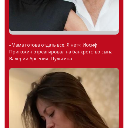
«Мама готова отдать все. Я нет»: Иосиф
Пригожин отреагировал на банкротство сына
Валерии Арсения Шульгина