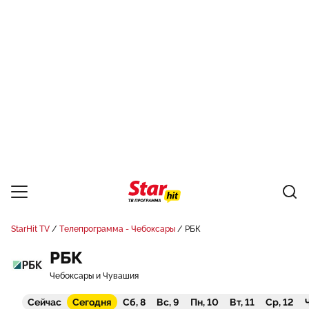
StarHit TV
Телепрограмма - Чебоксары
РБК
РБК
Чебоксары и Чувашия
Сейчас
Сегодня
Сб, 8
Вс, 9
Пн, 10
Вт, 11
Ср, 12
Ч