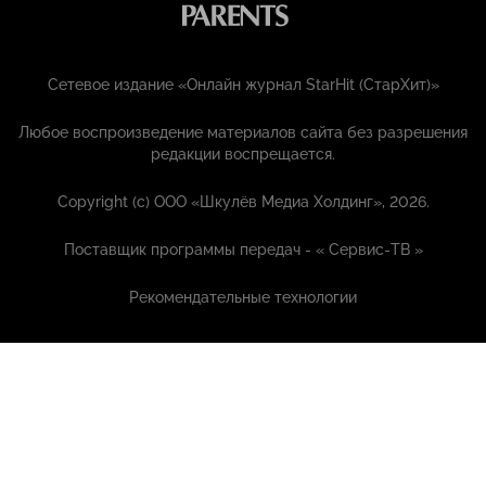
Сетевое издание «Онлайн журнал StarHit (СтарХит)»
Любое воспроизведение материалов сайта без разрешения
редакции воспрещается.
Copyright (с) ООО «Шкулёв Медиа Холдинг», 2026.
Поставщик программы передач - «
Сервис-ТВ
»
Рекомендательные технологии