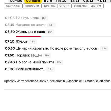
Сейчас
Сегодня
Вс, 9
Пн, 10
Вт, 11
Ср, 12
Чт, 13
СЕРИАЛЫ
НОВОСТИ
ДРУГОЕ
СПОРТ
ФИЛЬМЫ
ДЕТЯМ
05:05
На ночь глядя
16+
05:45
Наедине со всеми
16+
06:30
Жизнь как в кино
16+
07:10
Журов
16+
00:50
Дмитрий Харатьян. По воле рока так случилось...
12+
01:50
Порядок вещей
16+
02:40
По волне моей памяти
12+
03:30
Роли исполняют...
12+
Программа телеканала Время, вещание в Смоленске и Смоленской обла