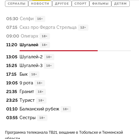
СЕРИАЛЫ
НОВОСТИ
ДРУГОЕ
СПОРТ
ФИЛЬМЫ
ДЕТЯМ
05:30
Селфи
16+
07:15
Сказ про Федота Стрельца
12+
09:00
Олигарх
18+
11:20
Шугалей
18+
13:05
Шугалей-2
18+
15:25
Шугалей-3
18+
17:15
Бык
18+
19:05
9 рота
18+
21:35
Гранит
18+
23:25
Турист
18+
01:10
Балканский рубеж
18+
03:55
Сестры
18+
Программа телеканала ТВ21, вещание в Тобольске и Тюменской
области