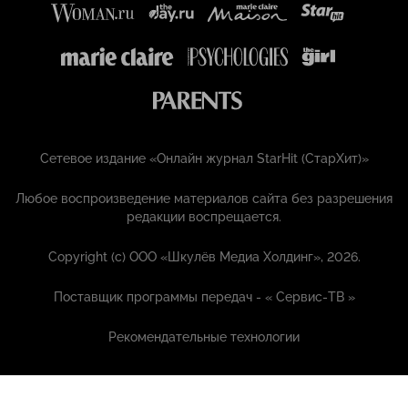
Сетевое издание «Онлайн журнал StarHit (СтарХит)»
Любое воспроизведение материалов сайта без разрешения
редакции воспрещается.
Copyright (с) ООО «Шкулёв Медиа Холдинг», 2026.
Поставщик программы передач - «
Сервис-ТВ
»
Рекомендательные технологии